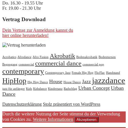
Do. 16.30 - 19.55 Uhr
Fr. 19.00 - 21.30 Uhr
Vertrag Download
Dein Vertrag zur Anmeldung kannst du
hier online herunterladen!
Akrobatik
Acrobatics
Afrodance
Afro Fusion
Bodenakrobatik
Bodenturnen
commercial dance
Bogengang
commercial
commercial pop
contemporary
Contemporary Jazz
Female Hip Hop
FlicFlac
Handstand
jazzdance
HipHop
House
Jazz
Hip Hop Dance
House Dance
Urban Concept
Urban
jazz für anfänger
Kids
Kidsdance
Kindertanz
Radschlag
Dance
Datenschutzerklärung
Stolz präsentiert von WordPress
Durch die weitere Nutzung der Seite stimmst du der Verwendung
von Cookies zu.
Weitere Informationen
Akzeptieren