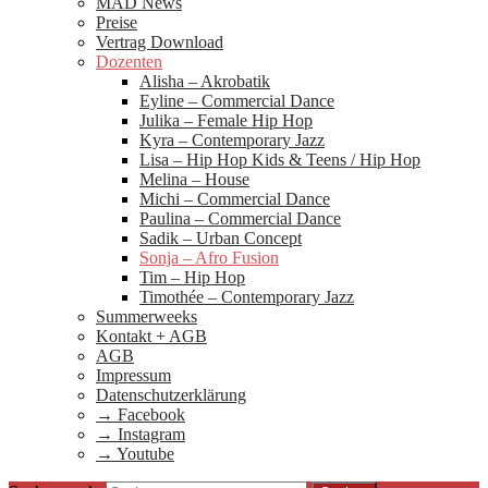
MAD News
Preise
Vertrag Download
Dozenten
Alisha – Akrobatik
Eyline – Commercial Dance
Julika – Female Hip Hop
Kyra – Contemporary Jazz
Lisa – Hip Hop Kids & Teens / Hip Hop
Melina – House
Michi – Commercial Dance
Paulina – Commercial Dance
Sadik – Urban Concept
Sonja – Afro Fusion
Tim – Hip Hop
Timothée – Contemporary Jazz
Summerweeks
Kontakt + AGB
AGB
Impressum
Datenschutzerklärung
→ Facebook
→ Instagram
→ Youtube