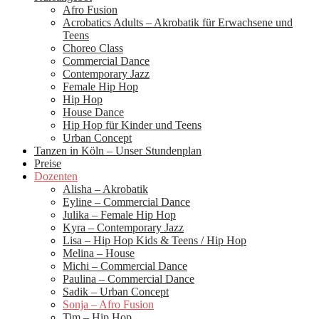
Afro Fusion
Acrobatics Adults – Akrobatik für Erwachsene und
Teens
Choreo Class
Commercial Dance
Contemporary Jazz
Female Hip Hop
Hip Hop
House Dance
Hip Hop für Kinder und Teens
Urban Concept
Tanzen in Köln – Unser Stundenplan
Preise
Dozenten
Alisha – Akrobatik
Eyline – Commercial Dance
Julika – Female Hip Hop
Kyra – Contemporary Jazz
Lisa – Hip Hop Kids & Teens / Hip Hop
Melina – House
Michi – Commercial Dance
Paulina – Commercial Dance
Sadik – Urban Concept
Sonja – Afro Fusion
Tim – Hip Hop