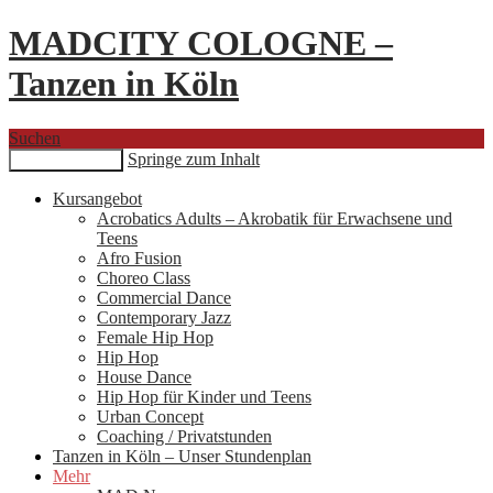
MADCITY COLOGNE –
Tanzen in Köln
Suchen
Springe zum Inhalt
Primäres Menü
Kursangebot
Acrobatics Adults – Akrobatik für Erwachsene und
Teens
Afro Fusion
Choreo Class
Commercial Dance
Contemporary Jazz
Female Hip Hop
Hip Hop
House Dance
Hip Hop für Kinder und Teens
Urban Concept
Coaching / Privatstunden
Tanzen in Köln – Unser Stundenplan
Mehr