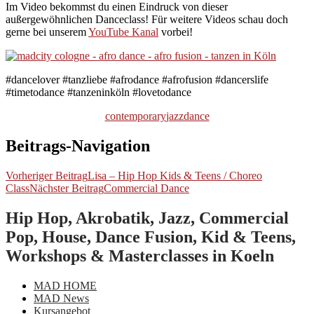
Im Video bekommst du einen Eindruck von dieser
außergewöhnlichen Danceclass! Für weitere Videos schau doch
gerne bei unserem
YouTube Kanal
vorbei!
#dancelover #tanzliebe #afrodance #afrofusion #dancerslife
#timetodance #tanzeninköln #lovetodance
contemporary
jazzdance
Beitrags-Navigation
Vorheriger Beitrag
Lisa – Hip Hop Kids & Teens / Choreo
Class
Nächster Beitrag
Commercial Dance
Hip Hop, Akrobatik, Jazz, Commercial
Pop, House, Dance Fusion, Kid & Teens,
Workshops & Masterclasses in Koeln
MAD HOME
MAD News
Kursangebot