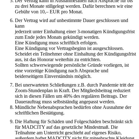
Der Vertrag kann in Ausnahmefällen nach Absprache für bis
zu drei Monate stillgelegt werden. Dafür berechnen wir eine
Gebühr von 10,– EUR pro Monat.
Der Vertrag wird auf unbestimmte Dauer geschlossen und
kann
jederzeit unter Einhaltung einer 3-monatigen Kündigungsfrist
zum Ende jedes Monats gekündigt werden.
Eine Kündigung muss schriftlich erfolgen.
Eine Kündigung vor Vertragsbeginn ist ausgeschlossen.
Scheidet ein Teilnehmer ohne Einhaltung der Kündigungsfrist
aus, ist das Honorar weiterhin zu entrichten.
Sollten schwerwiegende persönliche Gründe vorliegen, ist
eine vorzeitige Kündigung nach Absprache und
beiderseitigem Einverständnis möglich.
Bei unerwarteten Schließungen z.B. durch Pandemie tritt der
Zoom-Stundenplan in Kraft. Der Mitgliedsbeitrag reduziert
sich in diesen Fällen um 40% des regulären Beitrags. Der
Dauerauftrag muss selbstständig angepasst werden.
Mündliche Nebenabsprachen bedürfen ohne Ausnahme der
schriftlichen Bestätigung.
Die Haftung für Schäden und Folgeschäden beschränkt sich
für MADCITY auf das gesetzliche Mindestmaß. Die
Teilnahme am Unterricht geschieht auf eigenes Risiko,
außerdem haftet MADCITY nicht für mitgebrachte Kleidung,