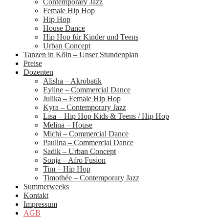
Contemporary Jazz
Female Hip Hop
Hip Hop
House Dance
Hip Hop für Kinder und Teens
Urban Concept
Tanzen in Köln – Unser Stundenplan
Preise
Dozenten
Alisha – Akrobatik
Eyline – Commercial Dance
Julika – Female Hip Hop
Kyra – Contemporary Jazz
Lisa – Hip Hop Kids & Teens / Hip Hop
Melina – House
Michi – Commercial Dance
Paulina – Commercial Dance
Sadik – Urban Concept
Sonja – Afro Fusion
Tim – Hip Hop
Timothée – Contemporary Jazz
Summerweeks
Kontakt
Impressum
AGB