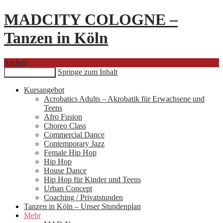
MADCITY COLOGNE –
Tanzen in Köln
Suchen
Springe zum Inhalt
Primäres Menü
Kursangebot
Acrobatics Adults – Akrobatik für Erwachsene und
Teens
Afro Fusion
Choreo Class
Commercial Dance
Contemporary Jazz
Female Hip Hop
Hip Hop
House Dance
Hip Hop für Kinder und Teens
Urban Concept
Coaching / Privatstunden
Tanzen in Köln – Unser Stundenplan
Mehr