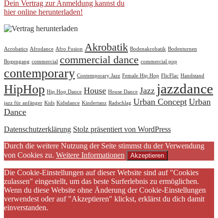
Dein Vertrag zur Anmeldung kannst du
hier online herunterladen!
Akrobatik
Acrobatics
Afrodance
Afro Fusion
Bodenakrobatik
Bodenturnen
commercial dance
Bogengang
commercial
commercial pop
contemporary
Contemporary Jazz
Female Hip Hop
FlicFlac
Handstand
jazzdance
HipHop
House
Jazz
Hip Hop Dance
House Dance
Urban Concept
Urban
jazz für anfänger
Kids
Kidsdance
Kindertanz
Radschlag
Dance
Datenschutzerklärung
Stolz präsentiert von WordPress
Durch die weitere Nutzung der Seite stimmst du der Verwendung
von Cookies zu.
Weitere Informationen
Akzeptieren
Die Cookie-Einstellungen auf dieser Website sind auf "Cookies
zulassen" eingestellt, um das beste Surferlebnis zu ermöglichen.
Wenn du diese Website ohne Änderung der Cookie-Einstellungen
verwendest oder auf "Akzeptieren" klickst, erklärst du dich damit
einverstanden.