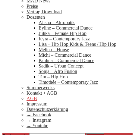
MAD News
Preise
Vertrag Download
Dozenten
Alisha – Akrobatik
Eyline – Commercial Dance
Julika – Female Hip Hop
Kyra – Contemporary Jazz
Lisa – Hip Hop Kids & Teens / Hip Hop
Melina – House
Michi – Commercial Dance
Paulina – Commercial Dance
Sadik – Urban Concept
Sonja – Afro Fusion
Tim – Hip Hop
Timothée – Contemporary Jazz
Summerweeks
Kontakt + AGB
AGB
Impressum
Datenschutzerklärung
→ Facebook
→ Instagram
→ Youtube