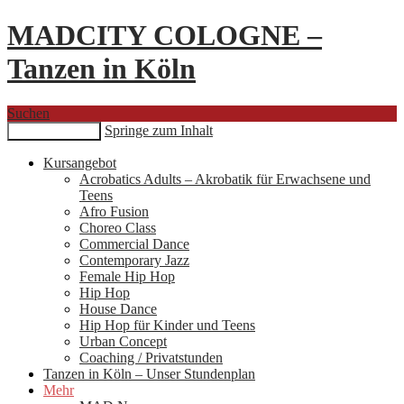
MADCITY COLOGNE –
Tanzen in Köln
Suchen
Springe zum Inhalt
Primäres Menü
Kursangebot
Acrobatics Adults – Akrobatik für Erwachsene und
Teens
Afro Fusion
Choreo Class
Commercial Dance
Contemporary Jazz
Female Hip Hop
Hip Hop
House Dance
Hip Hop für Kinder und Teens
Urban Concept
Coaching / Privatstunden
Tanzen in Köln – Unser Stundenplan
Mehr