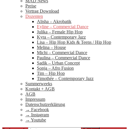
MAD News
Preise
Vertrag Download
Dozenten
Alisha – Akrobatik
Eyline – Commercial Dance
Julika – Female Hip Hop
Kyra – Contemporary Jazz
Lisa – Hip Hop Kids & Teens / Hip Hop
Melina – House
Michi – Commercial Dance
Paulina – Commercial Dance
Sadik – Urban Concept
Sonja – Afro Fusion
Tim – Hip Hop
Timothée – Contemporary Jazz
Summerweeks
Kontakt + AGB
AGB
Impressum
Datenschutzerklärung
→ Facebook
→ Instagram
→ Youtube