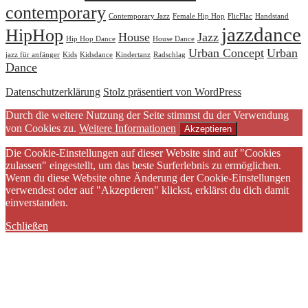
contemporary
Contemporary Jazz
Female Hip Hop
FlicFlac
Handstand
jazzdance
HipHop
House
Jazz
Hip Hop Dance
House Dance
Urban Concept
Urban
jazz für anfänger
Kids
Kidsdance
Kindertanz
Radschlag
Dance
Datenschutzerklärung
Stolz präsentiert von WordPress
Durch die weitere Nutzung der Seite stimmst du der Verwendung
von Cookies zu.
Weitere Informationen
Akzeptieren
Die Cookie-Einstellungen auf dieser Website sind auf "Cookies
zulassen" eingestellt, um das beste Surferlebnis zu ermöglichen.
Wenn du diese Website ohne Änderung der Cookie-Einstellungen
verwendest oder auf "Akzeptieren" klickst, erklärst du dich damit
einverstanden.
Schließen